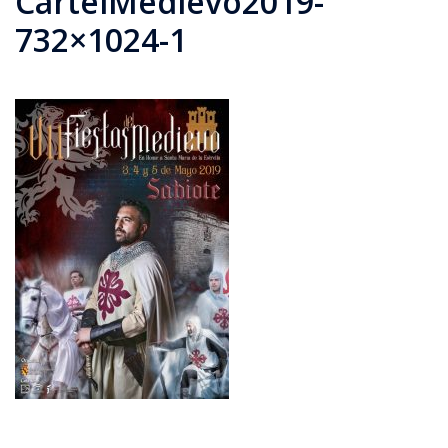
CartelMedievo2019-
732×1024-1