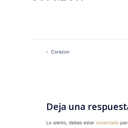
Navegación
Corazon
de
entradas
Deja una respuest
Lo siento, debes estar
conectado
para