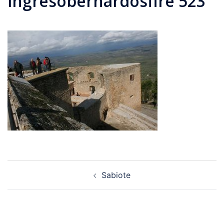
ingresobernardosfire 523
Navegación
Sabiote
de
entradas