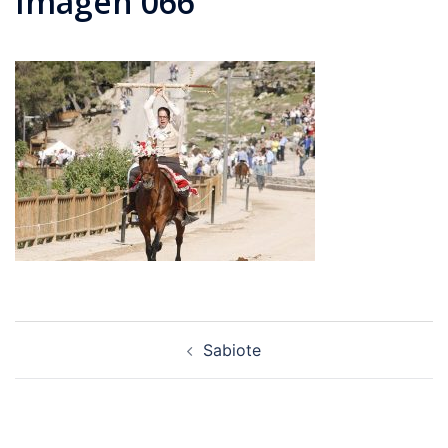
Imagen 066
Navegación
Sabiote
de
entradas