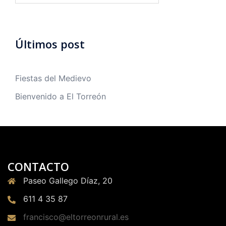
Últimos post
Fiestas del Medievo
Bienvenido a El Torreón
CONTACTO
Paseo Gallego Díaz, 20
611 4 35 87
francisco@eltorreonrural.es