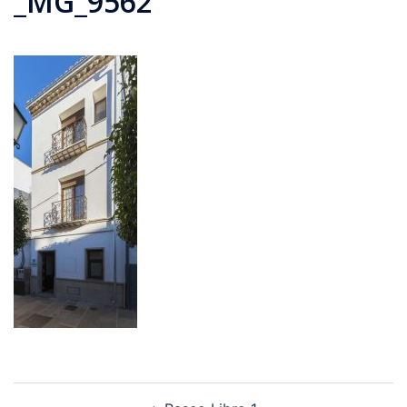
_MG_9562
Navegación