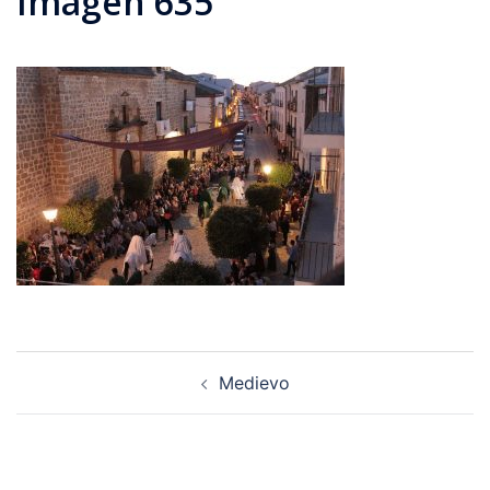
Imagen 635
Navegación
Medievo
de
entradas