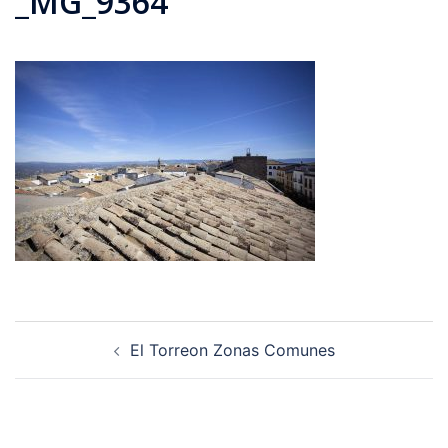
_MG_9364
Navegación
El Torreon Zonas Comunes
de
entradas