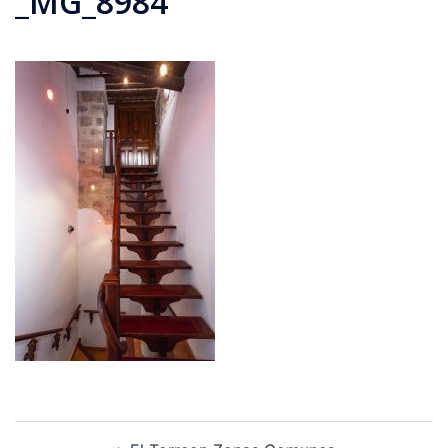
_MG_8984
Navegación