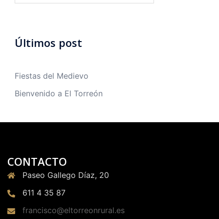
Últimos post
Fiestas del Medievo
Bienvenido a El Torreón
CONTACTO
Paseo Gallego Díaz, 20
611 4 35 87
francisco@eltorreonrural.es