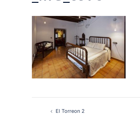
Navegación
El Torreon 2
de
entradas