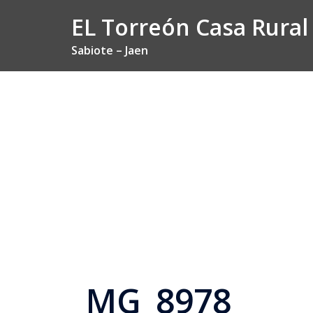
Saltar
EL Torreón Casa Rural
al
contenido
Sabiote – Jaen
_MG_8978