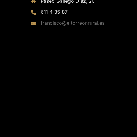
Paseo Gallego Díaz, 20
611 4 35 87
francisco@eltorreonrural.es