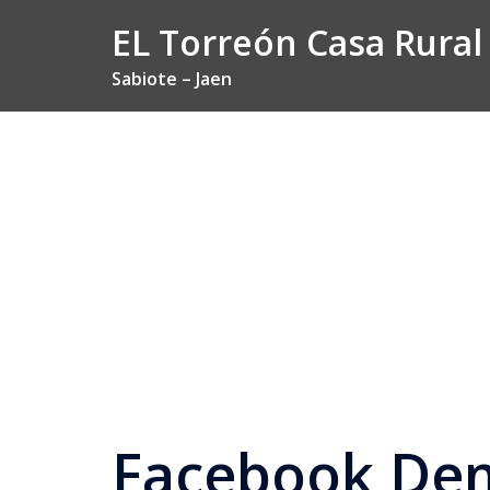
Saltar
EL Torreón Casa Rural
al
contenido
Sabiote – Jaen
Facebook De