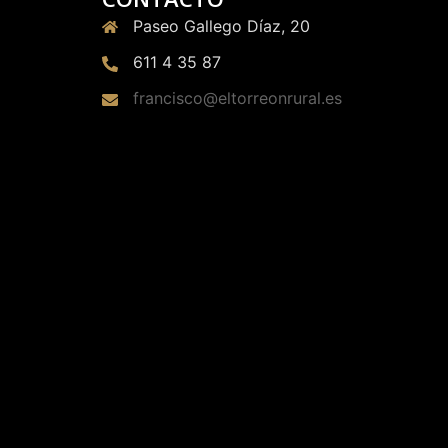
Paseo Gallego Díaz, 20
611 4 35 87
francisco@eltorreonrural.es