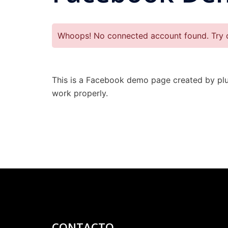
Whoops! No connected account found. Try c
This is a Facebook demo page created by plug
work properly.
CONTACTO